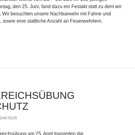
tag, den 25. Juni, fand dazu ein Festakt statt zu dem wir
. Wir besuchten unsere Nachbarwehr mit Fahne und
 sowie eine stattliche Anzahl an Feuerwehrlern.
ehr Ilmmünster
EREICHSÜBUNG
CHUTZ
DAKTEUR
eichsübung am 25. April trainierten die