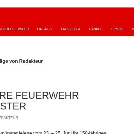
GENDFEUERWEHR
EINSÄTZE
FAHRZEUGE
DANKE!
TERMINE
I
träge von Redakteur
HRE FEUERWEHR
NSTER
EDAKTEUR
ünster feierte vom 23. – 25. Juni ihr 150-jähriges