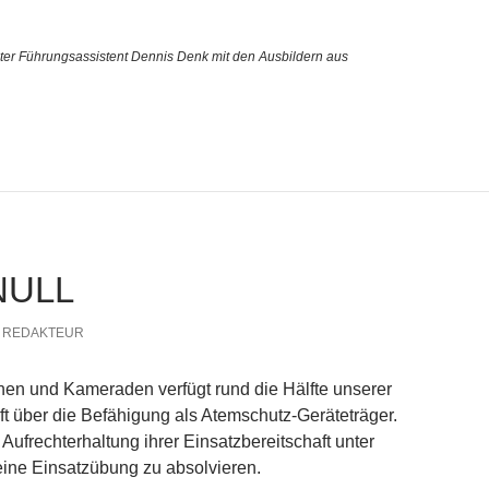
eter Führungsassistent Dennis Denk mit den Ausbildern aus
rungsassistenten
NULL
REDAKTEUR
en und Kameraden verfügt rund die Hälfte unserer
t über die Befähigung als Atemschutz-Geräteträger.
ufrechterhaltung ihrer Einsatzbereitschaft unter
eine Einsatzübung zu absolvieren.