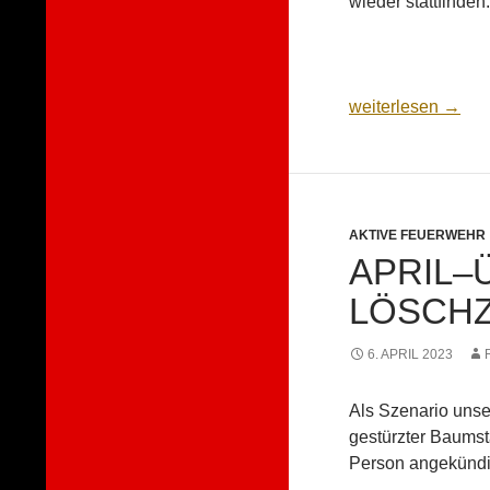
wieder stattfinden.
Ostereiersuchfahrt
weiterlesen
→
AKTIVE FEUERWEHR
APRIL–
LÖSCH
6. APRIL 2023
Als Szenario unse
gestürzter Baums
Person angekündi