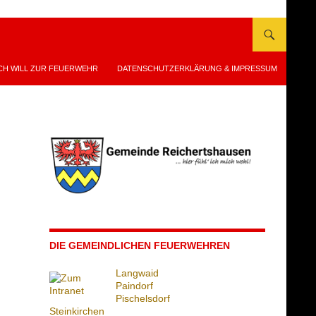
CH WILL ZUR FEUERWEHR
DATENSCHUTZERKLÄRUNG & IMPRESSUM
DIE GEMEINDLICHEN FEUERWEHREN
Langwaid
Paindorf
Pischelsdorf
Steinkirchen