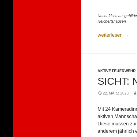
Unser frisch ausgebild
Reichertshausen
Lehrgang zum Füh
weiterlesen
→
AKTIVE FEUERWEHR
SICHT: 
22. MÄRZ 2023
Mit 24 Kameradinn
aktiven Mannschaf
Diese müssen zur A
anderem jährlich 