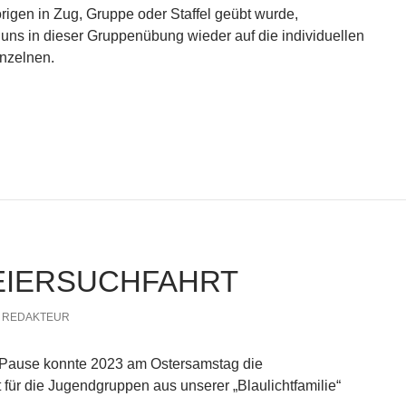
gen in Zug, Gruppe oder Staffel geübt wurde,
r uns in dieser Gruppenübung wieder auf die individuellen
inzelnen.
ng – Löschaufbau
EIERSUCHFAHRT
REDAKTEUR
r Pause konnte 2023 am Ostersamstag die
 für die Jugendgruppen aus unserer „Blaulichtfamilie“