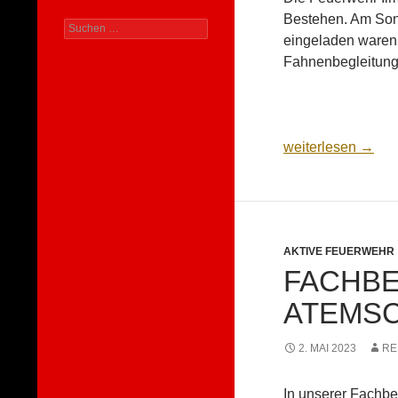
Bestehen. Am Sonn
Suchen
eingeladen waren
nach:
Fahnenbegleitung,
150 Jahre Feuerw
weiterlesen
→
AKTIVE FEUERWEHR
FACHB
ATEMS
2. MAI 2023
RE
In unserer Fachber