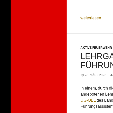
April–Übung des 
weiterlesen
→
AKTIVE FEUERWEHR
LEHRG
FÜHRU
28. MÄRZ 2023
In einem, durch d
angebotenen Lehr
UG-ÖEL
des Landk
Führungsassistent