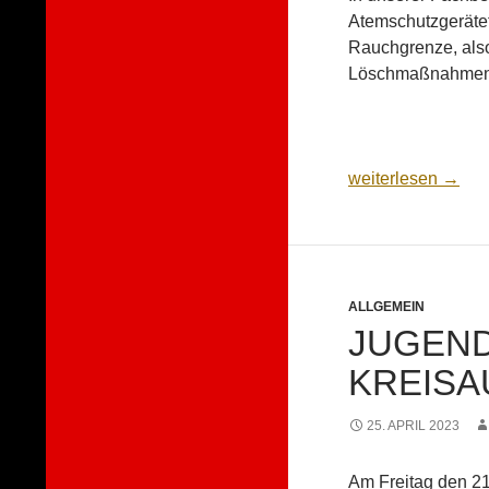
Atemschutzgerätet
Rauchgrenze, also
Löschmaßnahmen
Fachbereichsübu
weiterlesen
→
ALLGEMEIN
JUGEN
KREISA
25. APRIL 2023
Am Freitag den 21