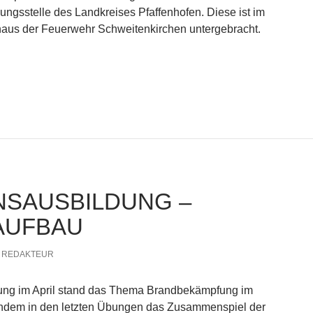
ngsstelle des Landkreises Pfaffenhofen. Diese ist im
aus der Feuerwehr Schweitenkirchen untergebracht.
esucht Kreisausbildungsstelle
NSAUSBILDUNG –
AUFBAU
REDAKTEUR
ung im April stand das Thema Brandbekämpfung im
hdem in den letzten Übungen das Zusammenspiel der