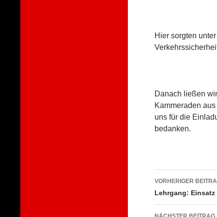
Hier sorgten unte
Verkehrssicherhei
Danach ließen wir
Kammeraden aus I
uns für die Einla
bedanken.
Beitragsna
VORHERIGER BEITR
Lehrgang: Einsat
NÄCHSTER BEITRAG