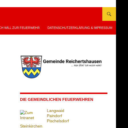
CH WILL ZUR FEUERWEHR
DATENSCHUTZERKLÄRUNG & IMPRESSUM
DIE GEMEINDLICHEN FEUERWEHREN
Langwaid
Paindorf
Pischelsdorf
Steinkirchen