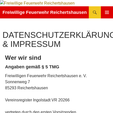
Zum
Inhalt
Suchen
Freiwillige Feuerwehr Reichertshausen
springen
PRIMÄR
MENÜ
DATENSCHUTZERKLÄRUN
& IMPRESSUM
Wer wir sind
Angaben gemäß § 5 TMG
Freiwilligen Feuerwehr Reichertshausen e. V.
Sonnenweg 7
85293 Reichertshausen
Vereinsregister Ingolstadt VR 20266
vertreten durch den ersten Vorsitzenden