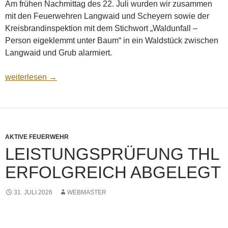
Am frühen Nachmittag des 22. Juli wurden wir zusammen
mit den Feuerwehren Langwaid und Scheyern sowie der
Kreisbrandinspektion mit dem Stichwort „Waldunfall –
Person eigeklemmt unter Baum“ in ein Waldstück zwischen
Langwaid und Grub alarmiert.
Erster Einsatz für unser HLF20
weiterlesen
→
AKTIVE FEUERWEHR
LEISTUNGSPRÜFUNG THL
ERFOLGREICH ABGELEGT
31. JULI 2026
WEBMASTER