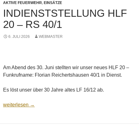
AKTIVE FEUERWEHR
,
EINSÄTZE
INDIENSTSTELLUNG HLF
20 – RS 40/1
6. JULI 2026
WEBMASTER
Am Abend des 30. Juni stellten wir unser neues HLF 20 –
Funkrufname: Florian Reichertshausen 40/1 in Dienst.
Es löst unser über 30 Jahre altes LF 16/12 ab.
Indienststellung HLF 20 – Rs 40/1
weiterlesen
→