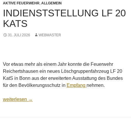
AKTIVE FEUERWEHR
,
ALLGEMEIN
INDIENSTSTELLUNG LF 20
KATS
31. JULI 2026
WEBMASTER
Vor etwas mehr als einem Jahr konnte die Feuerwehr
Reichertshausen ein neues Löschgruppenfahrzeug LF 20
KatS in Bonn aus der erweiterten Ausstattung des Bundes
für den Bevölkerungsschutz in
Empfang
nehmen.
Indienststellung LF 20 KatS
weiterlesen
→