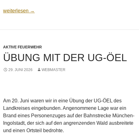
Spende des Gesangvereins Frohsinn
weiterlesen
→
AKTIVE FEUERWEHR
ÜBUNG MIT DER UG-ÖEL
29. JUNI 2026
WEBMASTER
Am 20. Juni waren wir in eine Übung der UG-ÖEL des
Landkreises eingebunden. Angenommene Lage war ein
Brand eines Personenzuges auf der Bahnstrecke München-
Ingolstadt, der sich auf den angrenzenden Wald ausbreitete
und einen Ortsteil bedrohte.