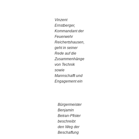
Vinzent
Ernstberger,
Kommandant der
Feuerwehr
Reichertshausen,
geht in seiner
Rede auf die
Zusammenhänge
von Technik
sowie
Mannschafft und
Engagement ein
Bürgermeister
Benjamin
Betran-Pfister
beschreibt
den Weg der
Beschaffung