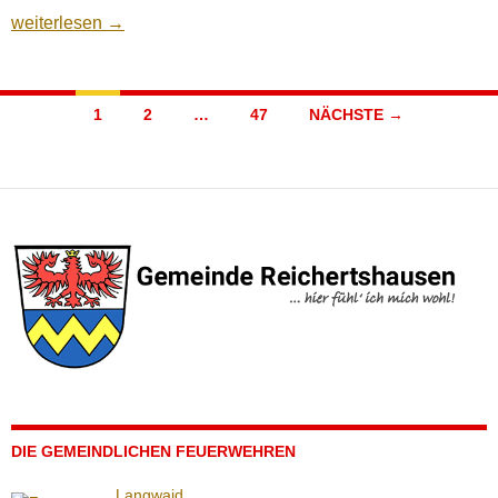
Fronleichnam
weiterlesen
→
Beitragsnavigation
1
2
…
47
NÄCHSTE →
DIE GEMEINDLICHEN FEUERWEHREN
Langwaid