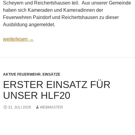
Scheyern und Reichertshausen teil. Aus unserer Gemeinde
haben sich Kameraden und Kameradinnen der
Feuerwehren Paindorf und Reichertshausen zu dieser
Ausbildung angemeldet.
Landkreislehrgang, Vegetationsbrandbekämpfung
weiterlesen
→
AKTIVE FEUERWEHR
,
EINSÄTZE
ERSTER EINSATZ FÜR
UNSER HLF20
31. JULI 2026
WEBMASTER