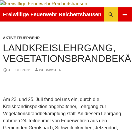
Zum
Inhalt
Suchen
Freiwillige Feuerwehr Reichertshausen
springen
PRIMÄR
MENÜ
AKTIVE FEUERWEHR
LANDKREISLEHRGANG,
VEGETATIONSBRANDBEK
31. JULI 2026
WEBMASTER
Am 23. und 25. Juli fand bei uns ein, durch die
Kreisbrandinspektion abgehaltener, Lehrgang zur
Vegetationsbrandbekämpfung statt. An diesem Lehrgang
nahmen 24 Teilnehmer von Feuerwehren aus den
Gemeinden Gerolsbach, Schweitenkirchen, Jetzendorf,