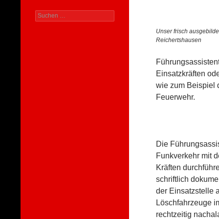
Suchen
nach:
Unser frisch ausgebild
Reichertshausen
Führungsassistent
Einsatzkräften od
wie zum Beispiel 
Feuerwehr.
Die Führungsassis
Funkverkehr mit de
Kräften durchführ
schriftlich dokume
der Einsatzstelle 
Löschfahrzeuge im 
rechtzeitig nachal