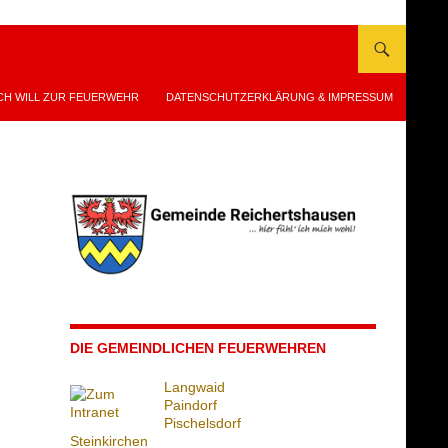
CH WILL ZUR FEUERWEHR
DATENSCHUTZERKLÄRUNG & IMPRESSUM
DIE GEMEINDLICHEN FEUERWEHREN
Langwaid
Paindorf
Pischelsdorf
Steinkirchen