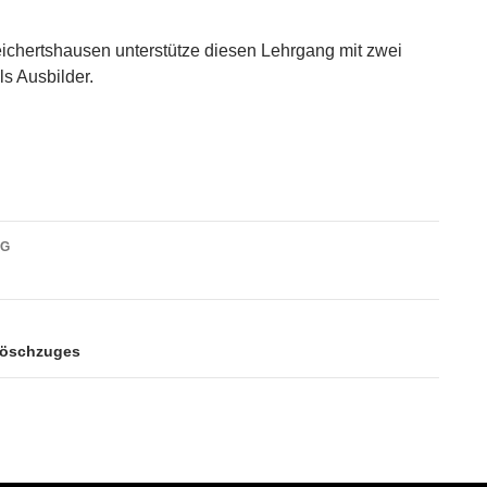
chertshausen unterstütze diesen Lehrgang mit zwei
s Ausbilder.
vigation
AG
Löschzuges