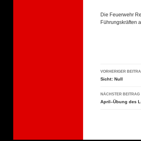
Die Feuerwehr Rei
Führungskräften al
Beitragsna
VORHERIGER BEITR
Sicht: Null
NÄCHSTER BEITRAG
April–Übung des 