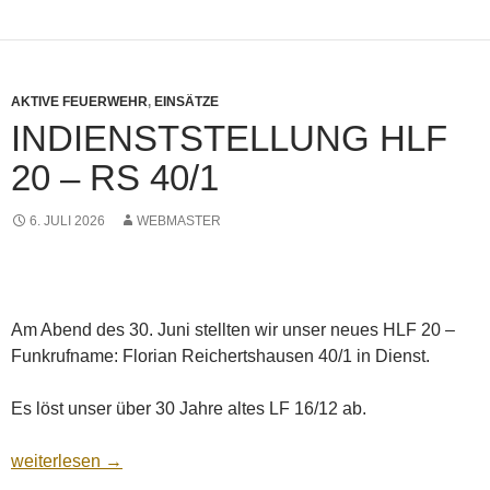
AKTIVE FEUERWEHR
,
EINSÄTZE
INDIENSTSTELLUNG HLF
20 – RS 40/1
6. JULI 2026
WEBMASTER
Am Abend des 30. Juni stellten wir unser neues HLF 20 –
Funkrufname: Florian Reichertshausen 40/1 in Dienst.
Es löst unser über 30 Jahre altes LF 16/12 ab.
Indienststellung HLF 20 – Rs 40/1
weiterlesen
→