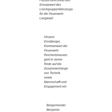
Pazstot beschreibt den
Einsatzwert des
Löschgruppenfahrzeugs
für die Feuerwehr
Langwaid
Vinzent
Ernstberger,
Kommandant der
Feuerwehr
Reichertshausen,
geht in seiner
Rede auf die
Zusammenhänge
von Technik
sowie
Mannschafft und
Engagement ein
Bürgermeister
Benjamin