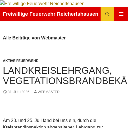
Zum
Inhalt
Suchen
Freiwillige Feuerwehr Reichertshausen
springen
PRIMÄR
MENÜ
Alle Beiträge von Webmaster
AKTIVE FEUERWEHR
LANDKREISLEHRGANG,
VEGETATIONSBRANDBEK
31. JULI 2026
WEBMASTER
Am 23. und 25. Juli fand bei uns ein, durch die
Kreisbrandinspektion abgehaltener, Lehrgang zur