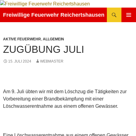
Zum
Inhalt
Suchen
Freiwillige Feuerwehr Reichertshausen
springen
PRIMÄR
MENÜ
AKTIVE FEUERWEHR
,
ALLGEMEIN
ZUGÜBUNG JULI
15. JULI 2024
WEBMASTER
Am 9. Juli übten wir mit dem Löschzug die Tätigkeiten zur
Vorbereitung einer Brandbekämpfung mit einer
Löschwasserentnahme aus einem offenen Gewässer.
Eine Löschwasserentnahme aus einem offenen Gewässer