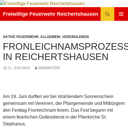
Zum
Inhalt
Suchen
Freiwillige Feuerwehr Reichertshausen
springen
PRIMÄR
MENÜ
AKTIVE FEUERWEHR
,
ALLGEMEIN
,
VEREINSLEBEN
FRONLEICHNAMSPROZESS
IN REICHERTSHAUSEN
21. JUNI 2025
WEBMASTER
Am 19. Juni durften wir bei strahlendem Sonnenschein
gemeinsam mit Vereinen, der Pfarrgemeinde und Mitbürgern
den Festtag Fronleichnam feiern. Das Fest begann mit
einem feierlichen Gottesdienst in der Pfarrkirche St.
Stephanus.