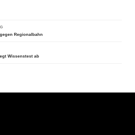
vigation
AG
 gegen Regionalbahn
egt Wissenstest ab