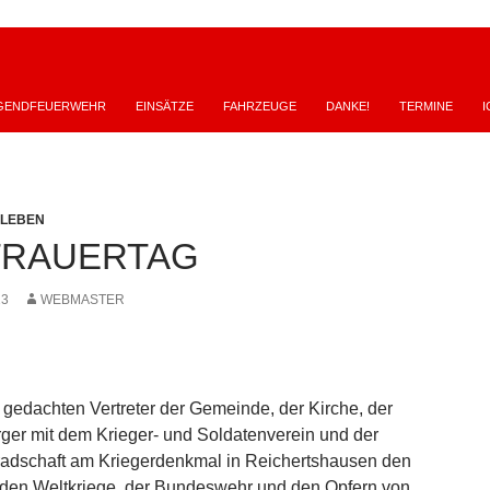
GENDFEUERWEHR
EINSÄTZE
FAHRZEUGE
DANKE!
TERMINE
I
SLEBEN
TRAUERTAG
23
WEBMASTER
edachten Vertreter der Gemeinde, der Kirche, der
ger mit dem Krieger- und Soldatenverein und der
adschaft am Kriegerdenkmal in Reichertshausen den
iden Weltkriege, der Bundeswehr und den Opfern von