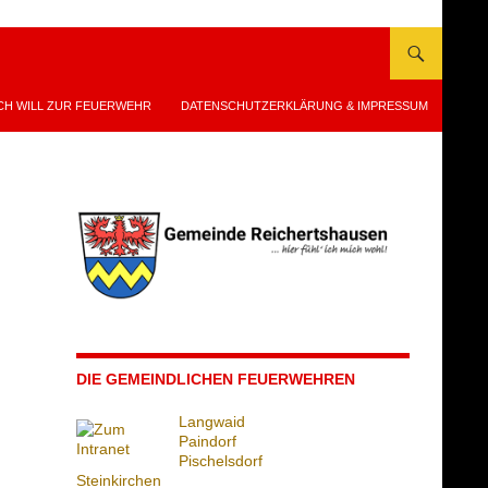
CH WILL ZUR FEUERWEHR
DATENSCHUTZERKLÄRUNG & IMPRESSUM
DIE GEMEINDLICHEN FEUERWEHREN
Langwaid
Paindorf
Pischelsdorf
Steinkirchen