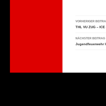
Beitragsna
VORHERIGER BEITR
THL VU ZUG – ICE
NÄCHSTER BEITRAG
Jugendfeuerwehr l