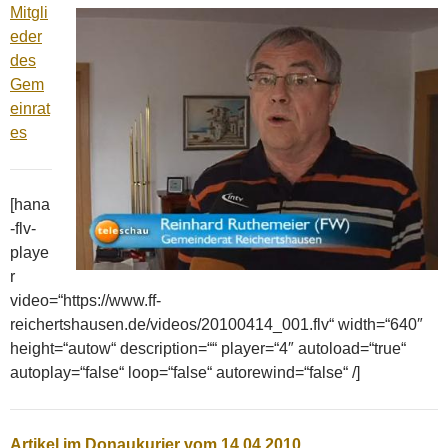
Mitgli
eder
des
Gem
einrat
es
[hana
-flv-
playe
r
video=“https://www.ff-
reichertshausen.de/videos/20100414_001.flv“ width=“640″
height=“autow“ description=““ player=“4″ autoload=“true“
autoplay=“false“ loop=“false“ autorewind=“false“ /]
Artikel im Donaukurier vom 14.04.2010