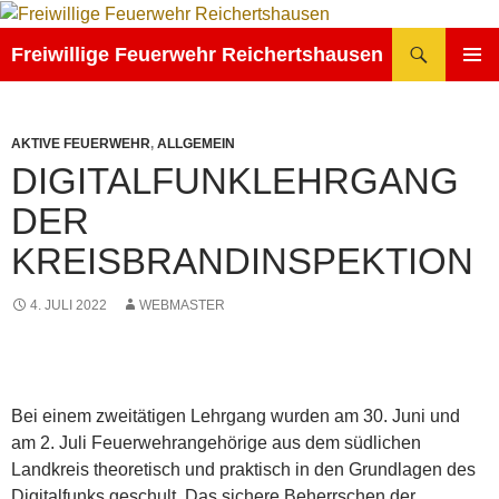
Zum
Inhalt
Suchen
Freiwillige Feuerwehr Reichertshausen
springen
PRIMÄR
MENÜ
AKTIVE FEUERWEHR
,
ALLGEMEIN
DIGITALFUNKLEHRGANG
DER
KREISBRANDINSPEKTION
4. JULI 2022
WEBMASTER
Bei einem zweitätigen Lehrgang wurden am 30. Juni und
am 2. Juli Feuerwehrangehörige aus dem südlichen
Landkreis theoretisch und praktisch in den Grundlagen des
Digitalfunks geschult. Das sichere Beherrschen der