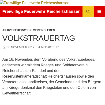
Zum
Inhalt
Suchen
Freiwillige Feuerwehr Reichertshausen
springen
PRIMÄR
MENÜ
AKTIVE FEUERWEHR
,
VEREINSLEBEN
VOLKSTRAUERTAG
17. NOVEMBER 2019
REDAKTEUR
Am 16. November, dem Vorabend des Volkstrauertages,
gedachten wir mit dem Krieger- und Soldatenverein
Reichertshausen-Paindorf und der
Reservistenkameradschaft Reichertshausen sowie den
Vertretern das Landkreises, der Gemeinde und den Bürgern
am Kriegerdenkmal den Kriegstoten und den Opfern von
Gewaltherrschaft.