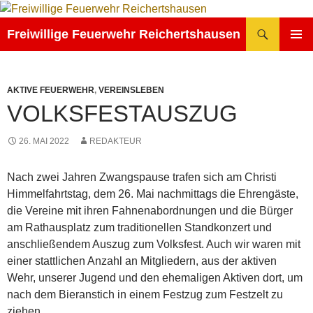
Zum
Inhalt
Suchen
Freiwillige Feuerwehr Reichertshausen
springen
PRIMÄR
MENÜ
AKTIVE FEUERWEHR
,
VEREINSLEBEN
VOLKSFESTAUSZUG
26. MAI 2022
REDAKTEUR
Nach zwei Jahren Zwangspause trafen sich am Christi
Himmelfahrtstag, dem 26. Mai nachmittags die Ehrengäste,
die Vereine mit ihren Fahnenabordnungen und die Bürger
am Rathausplatz zum traditionellen Standkonzert und
anschließendem Auszug zum Volksfest. Auch wir waren mit
einer stattlichen Anzahl an Mitgliedern, aus der aktiven
Wehr, unserer Jugend und den ehemaligen Aktiven dort, um
nach dem Bieranstich in einem Festzug zum Festzelt zu
ziehen.