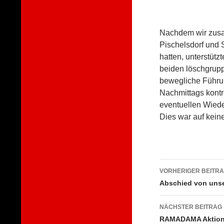
Nachdem wir zusa
Pischelsdorf und 
hatten, unterstüt
beiden löschgrup
bewegliche Führun
Nachmittags kontr
eventuellen Wiede
Dies war auf keine
Beitragsna
VORHERIGER BEITR
Abschied von uns
NÄCHSTER BEITRAG
RAMADAMA Aktion 