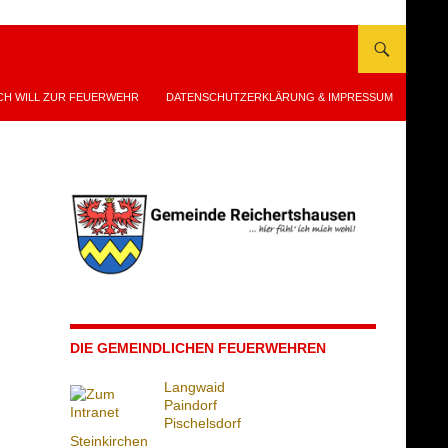
CH WILL ZUR FEUERWEHR
DATENSCHUTZERKLÄRUNG & IMPRESSUM
DIE GEMEINDLICHEN FEUERWEHREN
Langwaid
Paindorf
Pischelsdorf
Steinkirchen