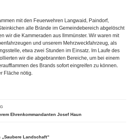
mmen mit den Feuerwehren Langwaid, Paindorf,
Steinkichen alle Brände im Gemeindebereich abgelöscht
zten wir die Kammeraden aus Ilmmünster. Wir waren mit
penfahrzeugen und unserem Mehrzweckfahrzeug, als
gsstelle, etwa zwei Stunden im Einsatz. Im Laufe des
ollierten wir die abgebrannten Bereiche, um bei einem
raufflammen des Brands sofort eingreifen zu können.
r Fläche nötig.
vigation
AG
erem Ehrenkommandanten Josef Haun
„Saubere Landschaft“