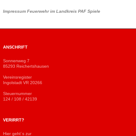
Impressum
Feuerwehr im Landkreis PAF
Spiele
ANSCHRIFT
Sonnenweg 7
85293 Reichertshausen
Vereinsregister
Ingolstadt VR 20266
Steuernummer
124 / 108 / 42139
VERIRRT?
Hier geht´s zur