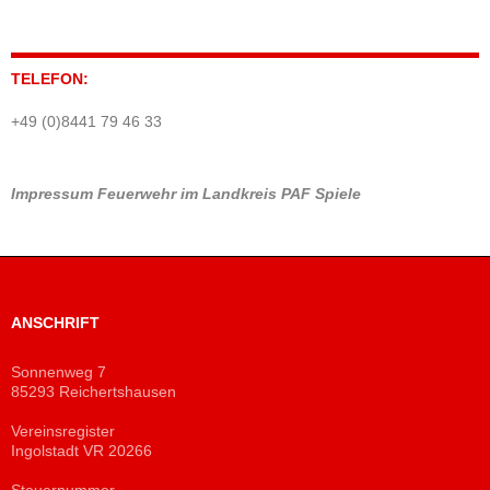
TELEFON:
+49 (0)8441 79 46 33
Impressum
Feuerwehr im Landkreis PAF
Spiele
ANSCHRIFT
Sonnenweg 7
85293 Reichertshausen
Vereinsregister
Ingolstadt VR 20266
Steuernummer