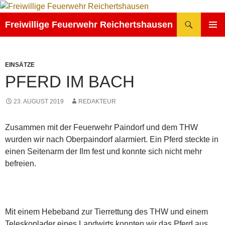
Zum
Inhalt
Suchen
Freiwillige Feuerwehr Reichertshausen
springen
PRIMÄR
MENÜ
EINSÄTZE
PFERD IM BACH
23. AUGUST 2019
REDAKTEUR
Zusammen mit der Feuerwehr Paindorf und dem THW
wurden wir nach Oberpaindorf alarmiert. Ein Pferd steckte in
einen Seitenarm der Ilm fest und konnte sich nicht mehr
befreien.
Mit einem Hebeband zur Tierrettung des THW und einem
Teleskoplader eines Landwirts konnten wir das Pferd aus