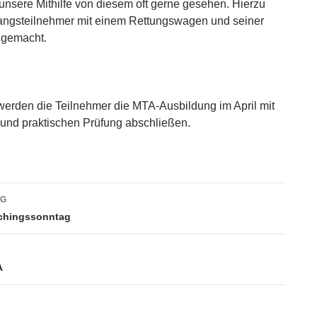
 unsere Mithilfe von diesem oft gerne gesehen. Hierzu
angsteilnehmer mit einem Rettungswagen und seiner
 gemacht.
 werden die Teilnehmer die MTA-Ausbildung im April mit
en und praktischen Prüfung abschließen.
vigation
AG
schingssonntag
A