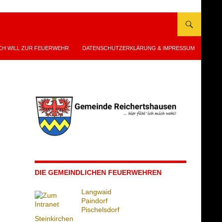
CH WILL ZUR FEUERWEHR
DATENSCHUTZERKLÄRUNG & IMPRESSUM
DIE GEMEINDLICHEN FEUERWEHREN
Langwaid
Paindorf
Pischelsdorf
Steinkirchen