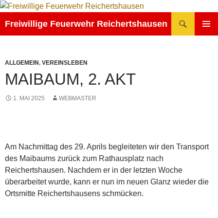
Zum
Inhalt
Suchen
Freiwillige Feuerwehr Reichertshausen
springen
PRIMÄR
MENÜ
ALLGEMEIN
,
VEREINSLEBEN
MAIBAUM, 2. AKT
1. MAI 2025
WEBMASTER
Am Nachmittag des 29. Aprils begleiteten wir den Transport
des Maibaums zurück zum Rathausplatz nach
Reichertshausen. Nachdem er in der letzten Woche
überarbeitet wurde, kann er nun im neuen Glanz wieder die
Ortsmitte Reichertshausens schmücken.