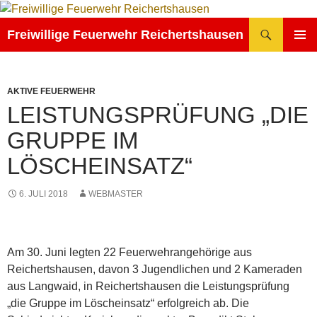
Zum
Inhalt
Suchen
Freiwillige Feuerwehr Reichertshausen
springen
PRIMÄR
MENÜ
AKTIVE FEUERWEHR
LEISTUNGSPRÜFUNG „DIE
GRUPPE IM
LÖSCHEINSATZ“
6. JULI 2018
WEBMASTER
Am 30. Juni legten 22 Feuerwehrangehörige aus
Reichertshausen, davon 3 Jugendlichen und 2 Kameraden
aus Langwaid, in Reichertshausen die Leistungsprüfung
„die Gruppe im Löscheinsatz“ erfolgreich ab. Die