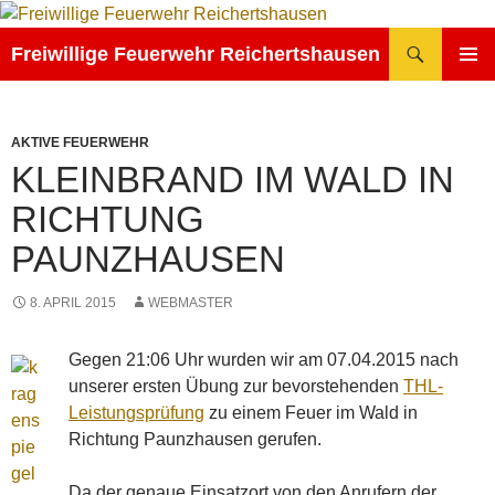
Zum
Inhalt
Suchen
Freiwillige Feuerwehr Reichertshausen
springen
PRIMÄR
MENÜ
AKTIVE FEUERWEHR
KLEINBRAND IM WALD IN
RICHTUNG
PAUNZHAUSEN
8. APRIL 2015
WEBMASTER
Gegen 21:06 Uhr wurden wir am 07.04.2015 nach
unserer ersten Übung zur bevorstehenden
THL-
Leistungsprüfung
zu einem Feuer im Wald in
Richtung Paunzhausen gerufen.
Da der genaue Einsatzort von den Anrufern der