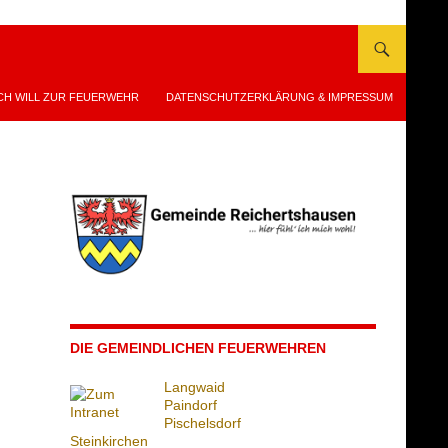
CH WILL ZUR FEUERWEHR
DATENSCHUTZERKLÄRUNG & IMPRESSUM
DIE GEMEINDLICHEN FEUERWEHREN
Langwaid
Paindorf
Pischelsdorf
Steinkirchen