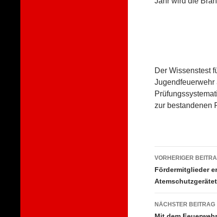
Jahr wird die Br
Der Wissenstest f
Jugendfeuerwehr a
Prüfungssystemati
zur bestandenen 
Beitragsna
VORHERIGER BEITR
Fördermitglieder 
Atemschutzgerätet
NÄCHSTER BEITRAG
Mit dem Feuerwehr