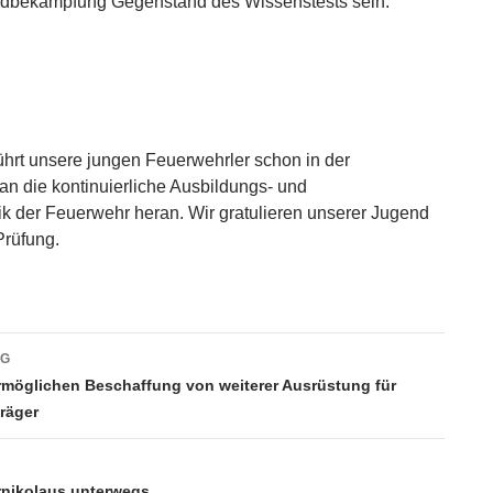
andbekämpfung Gegenstand des Wissenstests sein.
ührt unsere jungen Feuerwehrler schon in der
n die kontinuierliche Ausbildungs- und
k der Feuerwehr heran. Wir gratulieren unserer Jugend
Prüfung.
vigation
AG
ermöglichen Beschaffung von weiterer Ausrüstung für
räger
nikolaus unterwegs