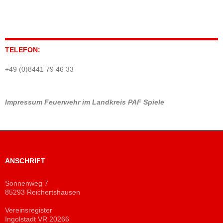
TELEFON:
+49 (0)8441 79 46 33
Impressum
Feuerwehr im Landkreis PAF
Spiele
ANSCHRIFT
Sonnenweg 7
85293 Reichertshausen
Vereinsregister
Ingolstadt VR 20266