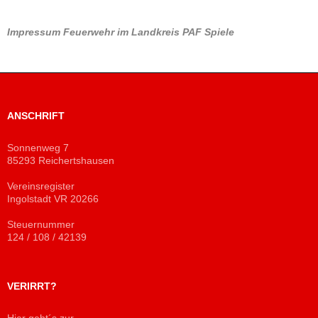
Impressum
Feuerwehr im Landkreis PAF
Spiele
ANSCHRIFT
Sonnenweg 7
85293 Reichertshausen
Vereinsregister
Ingolstadt VR 20266
Steuernummer
124 / 108 / 42139
VERIRRT?
Hier geht´s zur