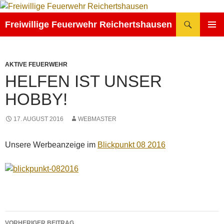
Zum
Inhalt
Suchen
Freiwillige Feuerwehr Reichertshausen
springen
PRIMÄR
MENÜ
AKTIVE FEUERWEHR
HELFEN IST UNSER
HOBBY!
17. AUGUST 2016
WEBMASTER
Unsere Werbeanzeige im
Blickpunkt 08 2016
Beitragsnavigation
VORHERIGER BEITRAG