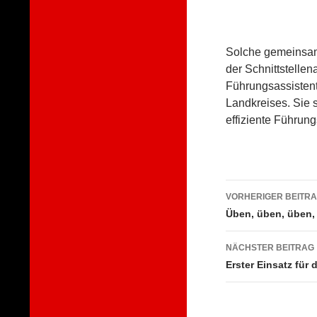
Solche gemeinsam
der Schnittstelle
Führungsassisten
Landkreises. Sie 
effiziente Führun
Beitragsna
VORHERIGER BEITR
Üben, üben, üben,
NÄCHSTER BEITRAG
Erster Einsatz für