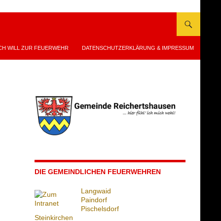
CH WILL ZUR FEUERWEHR
DATENSCHUTZERKLÄRUNG & IMPRESSUM
DIE GEMEINDLICHEN FEUERWEHREN
Langwaid
Paindorf
Pischelsdorf
Steinkirchen