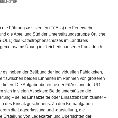
EBMASTER
n die Führungsassistenten (FüAss) der Feuerwehr
nd die Abteilung Süd der Unterstützungsgruppe Örtliche
UG-ÖEL) des Katastrophenschutzes im Landkreis
e gemeinsame Übung im Reichertshausener Forst durch.
r es, neben der Beübung der individuellen Fähigkeiten,
it zwischen beiden Einheiten im Rahmen von größeren
ertiefen. Die Aufgabenbereiche der FüAss und der UG-
 sich in vielen Aspekten: Beide unterstützen die
eitung – sei es Einsatzleiter oder Einsatzabschnittsleiter –
tion des Einsatzgeschehens. Zu den Kernaufgaben
erem die Lageerfassung und -darstellung, die
e Erstellung von Lagekarten und Übersichten der