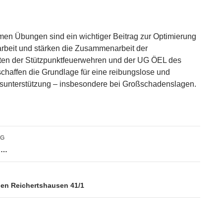
en Übungen sind ein wichtiger Beitrag zur Optimierung
narbeit und stärken die Zusammenarbeit der
ten der Stützpunktfeuerwehren und der UG ÖEL des
schaffen die Grundlage für eine reibungslose und
gsunterstützung – insbesondere bei Großschadenslagen.
vigation
AG
 …
 den Reichertshausen 41/1