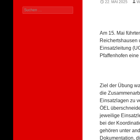
22. MAI 2025
W
Suchen
nach:
Am 15. Mai führte
Reichertshausen u
Einsatzleitung (
Pfaffenhofen ein
Ziel der Übung wa
die Zusammenarbe
Einsatzlagen zu v
ÖEL überschneiden
jeweilige Einsatzl
bei der Koordina
gehören unter and
Dokumentation, di