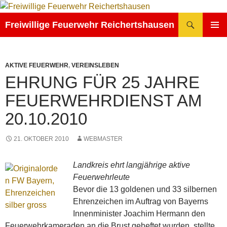
Zum
Inhalt
Suchen
Freiwillige Feuerwehr Reichertshausen
springen
PRIMÄR
MENÜ
AKTIVE FEUERWEHR
,
VEREINSLEBEN
EHRUNG FÜR 25 JAHRE
FEUERWEHRDIENST AM
20.10.2010
21. OKTOBER 2010
WEBMASTER
Landkreis ehrt langjährige aktive
Feuerwehrleute
Bevor die 13 goldenen und 33 silbernen
Ehrenzeichen im Auftrag von Bayerns
Innenminister Joachim Hermann den
Feuerwehrkameraden an die Brust geheftet wurden, stellte