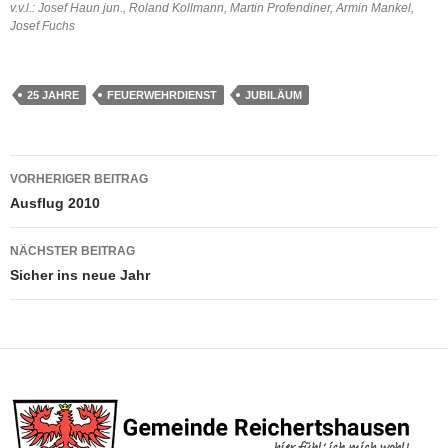
v.v.l.: Josef Haun jun., Roland Kollmann, Martin Profendiner, Armin Mankel,
Josef Fuchs
25 JAHRE
FEUERWEHRDIENST
JUBILÄUM
Beitragsnavigation
VORHERIGER BEITRAG
Ausflug 2010
NÄCHSTER BEITRAG
Sicher ins neue Jahr