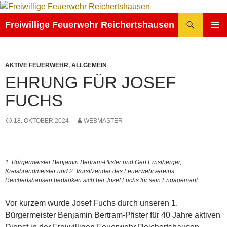
Zum
Inhalt
Suchen
Freiwillige Feuerwehr Reichertshausen
springen
PRIMÄR
MENÜ
AKTIVE FEUERWEHR
,
ALLGEMEIN
EHRUNG FÜR JOSEF
FUCHS
18. OKTOBER 2024
WEBMASTER
1. Bürgermeister Benjamin Bertram-Pfister und Gert Ernstberger,
Kreisbrandmeister und 2. Vorsitzender des Feuerwehrvereins
Reichertshausen bedanken sich bei Josef Fuchs für sein Engagement
Vor kurzem wurde Josef Fuchs durch unseren 1.
Bürgermeister Benjamin Bertram-Pfister für 40 Jahre aktiven