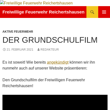
Zum
Inhalt
Suchen
Freiwillige Feuerwehr Reichertshausen
springen
PRIMÄR
MENÜ
AKTIVE FEUERWEHR
DER GRUNDSCHULFILM
21. FEBRUAR 2021
REDAKTEUR
Es ist soweit! Wie bereits
angekündigt
können wir ihn
nunmehr auch auf unserer Website präsentieren:
Den Grundschulfilm der Freiwilligen Feuerwehr
Reichertshausen!