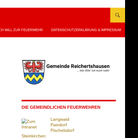
CH WILL ZUR FEUERWEHR
DATENSCHUTZERKLÄRUNG & IMPRESSUM
DIE GEMEINDLICHEN FEUERWEHREN
Langwaid
Paindorf
Pischelsdorf
Steinkirchen