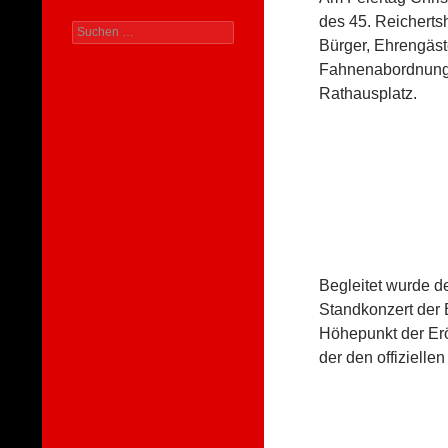
des 45. Reicherts
Suchen
Bürger, Ehrengäste
nach:
Fahnenabordnunge
Rathausplatz.
Begleitet wurde de
Standkonzert der 
Höhepunkt der Eröf
der den offizielle