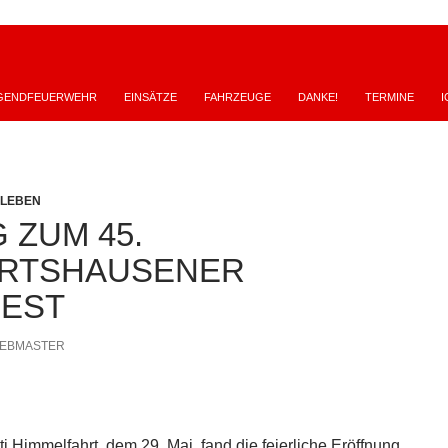
GENDFEUERWEHR
EINSÄTZE
FAHRZEUGE
DANKE!
TERMINE
I
SLEBEN
 ZUM 45.
ERTSHAUSENER
FEST
EBMASTER
i Himmelfahrt, dem 29. Mai, fand die feierliche Eröffnung