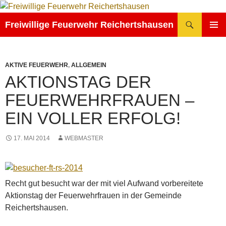
Zum
Inhalt
Suchen
Freiwillige Feuerwehr Reichertshausen
springen
PRIMÄR
MENÜ
AKTIVE FEUERWEHR
,
ALLGEMEIN
AKTIONSTAG DER
FEUERWEHRFRAUEN –
EIN VOLLER ERFOLG!
17. MAI 2014
WEBMASTER
Recht gut besucht war der mit viel Aufwand vorbereitete
Aktionstag der Feuerwehrfrauen in der Gemeinde
Reichertshausen.