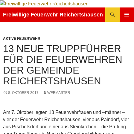
Zum
Inhalt
Suchen
Freiwillige Feuerwehr Reichertshausen
springen
PRIMÄR
MENÜ
AKTIVE FEUERWEHR
13 NEUE TRUPPFÜHRER
FÜR DIE FEUERWEHREN
DER GEMEINDE
REICHERTSHAUSEN
8. OKTOBER 2017
WEBMASTER
Am 7. Oktober legten 13 Feuerwehrfrauen und –männer –
vier der Feuerwehr Reichertshausen, vier aus Paindorf, vier
aus Pischelsdorf und einer aus Steinkirchen – die Prüfung
zum Truppführer ab. Nach der Grundausbildung zum