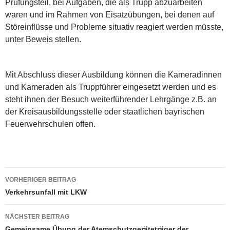
Prüfungsteil, bei Aufgaben, die als Trupp abzuarbeiten
waren und im Rahmen von Eisatzübungen, bei denen auf
Störeinflüsse und Probleme situativ reagiert werden müsste,
unter Beweis stellen.
Mit Abschluss dieser Ausbildung können die Kameradinnen
und Kameraden als Truppführer eingesetzt werden und es
steht ihnen der Besuch weiterführender Lehrgänge z.B. an
der Kreisausbildungsstelle oder staatlichen bayrischen
Feuerwehrschulen offen.
Beitragsnavigation
VORHERIGER BEITRAG
Verkehrsunfall mit LKW
NÄCHSTER BEITRAG
Gemeinsame Übung der Atemschutzgeräteträger der