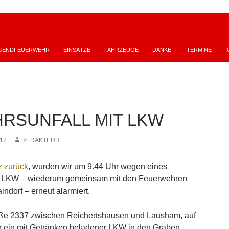
GENDFEUERWEHR
EINSÄTZE
FAHRZEUGE
DANKE!
TERMINE
I
RSUNFALL MIT LKW
17
REDAKTEUR
z zurück
, wurden wir um 9.44 Uhr wegen eines
it LKW – wiederum gemeinsam mit den Feuerwehren
ndorf – erneut alarmiert.
raße 2337 zwischen Reichertshausen und Lausham, auf
r ein mit Getränken beladener LKW in den Graben