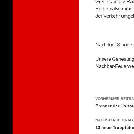
wieder auf die Rä
Bergemaßnahmen w
der Verkehr umgele
Nach fünf Stunden
Unsere Genesungs
Nachbar-Feuerwehr
Beitragsna
VORHERIGER BEITR
Brennender Holzs
NÄCHSTER BEITRAG
13 neue Truppführ