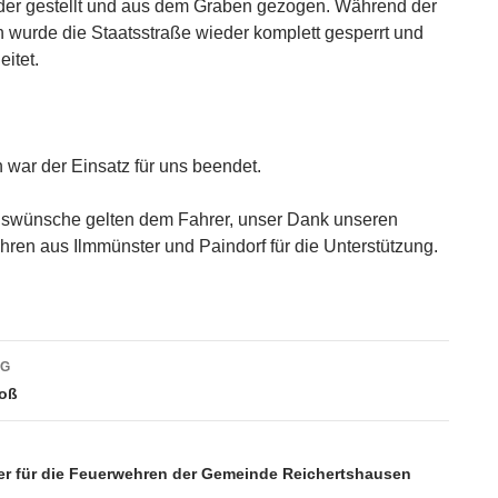
der gestellt und aus dem Graben gezogen. Während der
urde die Staatsstraße wieder komplett gesperrt und
itet.
 war der Einsatz für uns beendet.
wünsche gelten dem Fahrer, unser Dank unseren
en aus Ilmmünster und Paindorf für die Unterstützung.
vigation
AG
toß
er für die Feuerwehren der Gemeinde Reichertshausen