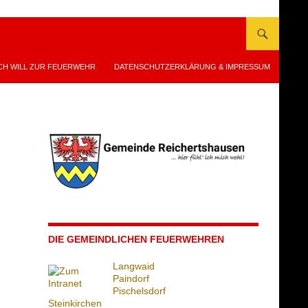
CH WILL ZUR FEUERWEHR
DATENSCHUTZERKLÄRUNG & IMPRESSUM
DIE GEMEINDLICHEN FEUERWEHREN
Langwaid
Paindorf
Pischelsdorf
Steinkirchen