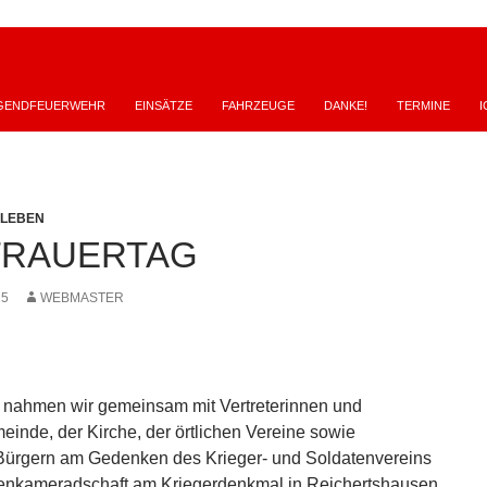
GENDFEUERWEHR
EINSÄTZE
FAHRZEUGE
DANKE!
TERMINE
I
SLEBEN
TRAUERTAG
25
WEBMASTER
nahmen wir gemeinsam mit Vertreterinnen und
einde, der Kirche, der örtlichen Vereine sowie
Bürgern am Gedenken des Krieger- und Soldatenvereins
tenkameradschaft am Kriegerdenkmal in Reichertshausen