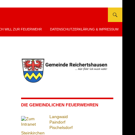
CH WILL ZUR FEUERWEHR
DATENSCHUTZERKLÄRUNG & IMPRESSUM
DIE GEMEINDLICHEN FEUERWEHREN
Langwaid
Paindorf
Pischelsdorf
Steinkirchen