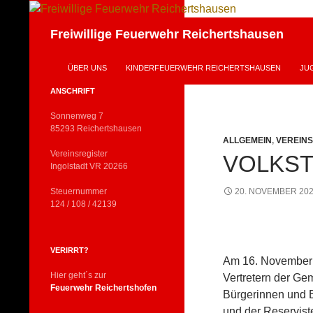
Zum
Inhalt
Suchen
Freiwillige Feuerwehr Reichertshausen
springen
ÜBER UNS
KINDERFEUERWEHR REICHERTSHAUSEN
JU
ANSCHRIFT
Sonnenweg 7
85293 Reichertshausen
ALLGEMEIN
,
VEREIN
Vereinsregister
VOLKS
Ingolstadt VR 20266
Steuernummer
20. NOVEMBER 20
124 / 108 / 42139
VERIRRT?
Am 16. November 
Hier geht´s zur
Vertretern der Gem
Feuerwehr Reichertshofen
Bürgerinnen und 
und der Reservis