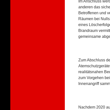
Im Anschluss werd
anderen das sich
Betroffenen und v
Räumen bei Nullsic
eines Löscherfol
Brandraum vermitt
gemeinsame abges
Zum Abschluss de
Atemschutzgerätet
realitätsnahen Be
zum Vorgehen bei
Innenangriff samm
Nachdem 2020 auf