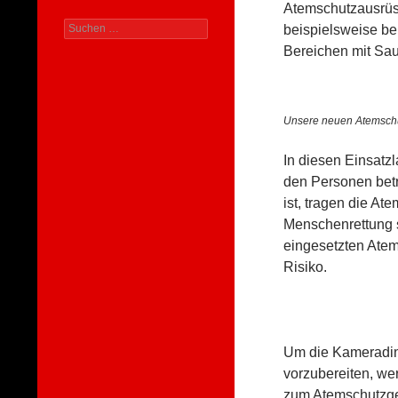
Atemschutzausrüst
Suchen
beispielsweise bei
nach:
Bereichen mit Sau
Unsere neuen Atemschut
In diesen Einsatz
den Personen bet
ist, tragen die At
Menschenrettung 
eingesetzten Atem
Risiko.
Um die Kameradin
vorzubereiten, we
zum Atemschutzger