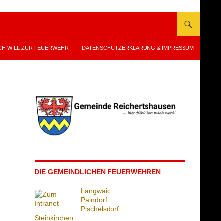
CH WILL ZUR FEUERWEHR
DATENSCHUTZERKLÄRUNG & IMPRESSUM
DIE GEMEINDLICHEN FEUERWEHREN
Langwaid
Paindorf
Pischelsdorf
Steinkirchen