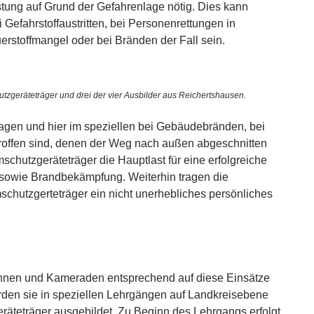
ung auf Grund der Gefahrenlage nötig. Dies kann
 Gefahrstoffaustritten, bei Personenrettungen in
erstoffmangel oder bei Bränden der Fall sein.
zgeräteträger und drei der vier Ausbilder aus Reichertshausen.
lagen und hier im speziellen bei Gebäudebränden, bei
roffen sind, denen der Weg nach außen abgeschnitten
emschutzgeräteträger die Hauptlast für eine erfolgreiche
sowie Brandbekämpfung. Weiterhin tragen die
schutzgerteträger ein nicht unerhebliches persönliches
nen und Kameraden entsprechend auf diese Einsätze
rden sie in speziellen Lehrgängen auf Landkreisebene
äteträger ausgebildet. Zu Beginn des Lehrgangs erfolgt