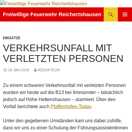
Zum
Inhalt
Suchen
Freiwillige Feuerwehr Reichertshausen
springen
PRIMÄR
MENÜ
EINSÄTZE
VERKEHRSUNFALL MIT
VERLETZTEN PERSONEN
18. MAI 2019
REDAKTEUR
Zu einem schweren Verkehrsunfall mit verletzten Personen
wurden wir heute auf die B13 bei Ilmmünster – tatsächlich
jedoch auf Höhe Hettenshausen – alarmiert. Über den
Vorfall berichtete auch
Pfaffenhofen-Today
.
Unter den gegebenen Umständen kam uns dabei zuhilfe,
dass wir uns zu einer Schulung der Führungsassistentinnen