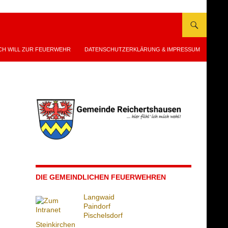
CH WILL ZUR FEUERWEHR
DATENSCHUTZERKLÄRUNG & IMPRESSUM
DIE GEMEINDLICHEN FEUERWEHREN
Langwaid
Paindorf
Pischelsdorf
Steinkirchen