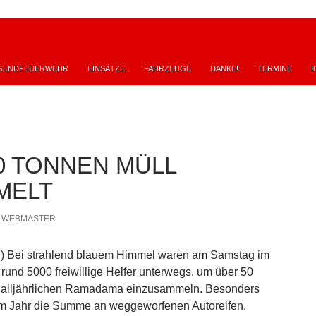
GENDFEUERWEHR
EINSÄTZE
FAHRZEUGE
DANKE!
TERMINE
I
0 TONNEN MÜLL
MELT
WEBMASTER
F) Bei strahlend blauem Himmel waren am Samstag im
rund 5000 freiwillige Helfer unterwegs, um über 50
 alljährlichen Ramadama einzusammeln. Besonders
em Jahr die Summe an weggeworfenen Autoreifen.