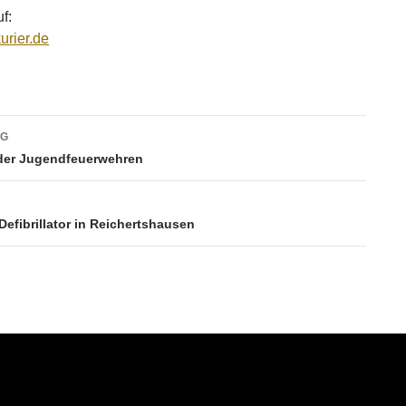
f:
urier.de
vigation
AG
der Jugendfeuerwehren
 Defibrillator in Reichertshausen