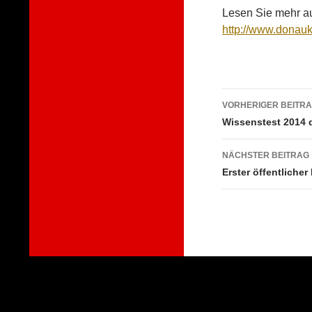
Lesen Sie mehr au
http://www.donauk
Beitragsna
VORHERIGER BEITR
Wissenstest 2014 
NÄCHSTER BEITRAG
Erster öffentlicher