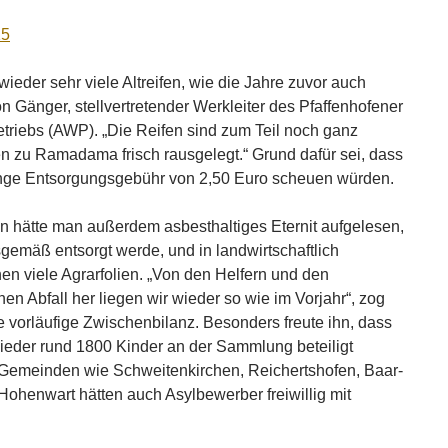
ieder sehr viele Altreifen, wie die Jahre zuvor auch
n Gänger, stellvertretender Werkleiter des Pfaffenhofener
etriebs (AWP). „Die Reifen sind zum Teil noch ganz
en zu Ramadama frisch rausgelegt.“ Grund dafür sei, dass
inge Entsorgungsgebühr von 2,50 Euro scheuen würden.
n hätte man außerdem asbesthaltiges Eternit aufgelesen,
sgemäß entsorgt werde, und in landwirtschaftlich
en viele Agrarfolien. „Von den Helfern und den
n Abfall her liegen wir wieder so wie im Vorjahr“, zog
 vorläufige Zwischenbilanz. Besonders freute ihn, dass
ieder rund 1800 Kinder an der Sammlung beteiligt
n Gemeinden wie Schweitenkirchen, Reichertshofen, Baar-
henwart hätten auch Asylbewerber freiwillig mit