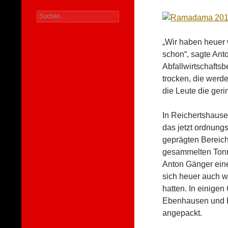
Suchen
nach:
„Wir haben heuer w
schon“, sagte Anto
Abfallwirtschaftsb
trocken, die werd
die Leute die ger
In Reichertshause
das jetzt ordnung
geprägten Bereich
gesammelten Tonne
Anton Gänger eine
sich heuer auch w
hatten. In einige
Ebenhausen und Ho
angepackt.