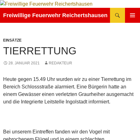
Zum
Inhalt
Suchen
Freiwillige Feuerwehr Reichertshausen
springen
PRIMÄR
MENÜ
EINSÄTZE
TIERRETTUNG
28. JANUAR 2021
REDAKTEUR
Heute gegen 15.49 Uhr wurden wir zu einer Tierrettung im
Bereich Schlossstraße alarmiert. Eine Bürgerin hatte an
einem Gewässer einen verletzten Graurheiher ausgemacht
und die Integrierte Leitstelle Ingolstadt informiert.
Bei unserem Eintreffen fanden wir den Vogel mit
gebrochenem Flügel und in einem schlechten