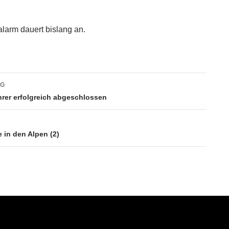
larm dauert bislang an.
vigation
AG
rer erfolgreich abgeschlossen
 in den Alpen (2)