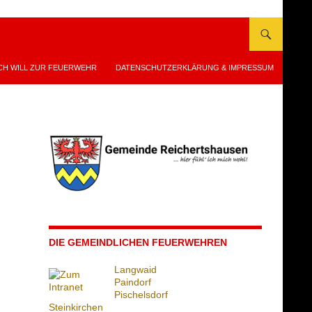
CH WILL ZUR FEUERWEHR
DATENSCHUTZERKLÄRUNG & IMPRESSUM
DIE GEMEINDLICHEN FEUERWEHREN
Langwaid
Paindorf
Pischelsdorf
Steinkirchen