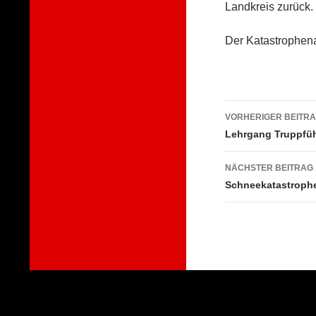
Landkreis zurück.
Der Katastrophena
Beitragsna
VORHERIGER BEITR
Lehrgang Truppfüh
NÄCHSTER BEITRAG
Schneekatastrophe