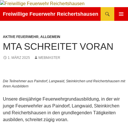
Zum
Inhalt
Suchen
Freiwillige Feuerwehr Reichertshausen
springen
PRIMÄR
MENÜ
AKTIVE FEUERWEHR
,
ALLGEMEIN
MTA SCHREITET VORAN
1. MÄRZ 2025
WEBMASTER
Die Teilnehmer aus Paindorf, Langwaid, Steinkirchen und Reichertshausen mit
ihren Ausbildern
Unsere diesjährige Feuerwehrgrundausbildung, in der wir
junge Feuerwehrler aus Paindorf, Langwaid, Steinkirchen
und Reichertshausen in den grundlegenden Tätigkeiten
ausbilden, schreitet zügig voran.