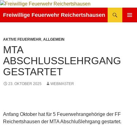
Zum
Inhalt
Suchen
Freiwillige Feuerwehr Reichertshausen
springen
PRIMÄR
MENÜ
AKTIVE FEUERWEHR
,
ALLGEMEIN
MTA
ABSCHLUSSLEHRGANG G
ESTARTET
23. OKTOBER 2025
WEBMASTER
Anfang Oktober hat für 5 Feuerwehrangehörige der FF
Reichertshausen der MTA Abschlußlehrgang gestartet.