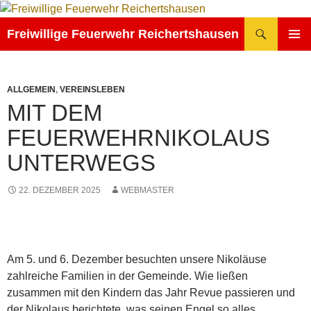
Zum
Inhalt
Suchen
Freiwillige Feuerwehr Reichertshausen
springen
PRIMÄR
MENÜ
ALLGEMEIN
,
VEREINSLEBEN
MIT DEM
FEUERWEHRNIKOLAUS
UNTERWEGS
22. DEZEMBER 2025
WEBMASTER
Am 5. und 6. Dezember besuchten unsere Nikoläuse
zahlreiche Familien in der Gemeinde. Wie ließen
zusammen mit den Kindern das Jahr Revue passieren und
der Nikolaus berichtete, was seinen Engel so alles