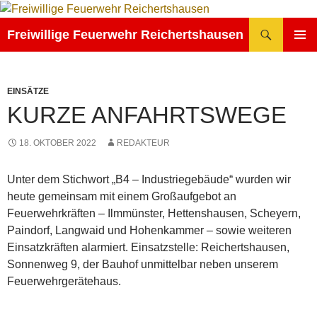
Zum
Inhalt
Suchen
Freiwillige Feuerwehr Reichertshausen
springen
PRIMÄR
MENÜ
EINSÄTZE
KURZE ANFAHRTSWEGE
18. OKTOBER 2022
REDAKTEUR
Unter dem Stichwort „B4 – Industriegebäude“ wurden wir
heute gemeinsam mit einem Großaufgebot an
Feuerwehrkräften – Ilmmünster, Hettenshausen, Scheyern,
Paindorf, Langwaid und Hohenkammer – sowie weiteren
Einsatzkräften alarmiert. Einsatzstelle: Reichertshausen,
Sonnenweg 9, der Bauhof unmittelbar neben unserem
Feuerwehrgerätehaus.