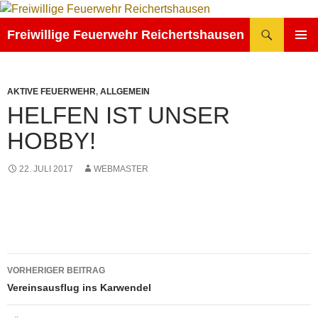
Zum
Inhalt
Suchen
Freiwillige Feuerwehr Reichertshausen
springen
PRIMÄR
MENÜ
AKTIVE FEUERWEHR
,
ALLGEMEIN
HELFEN IST UNSER
HOBBY!
22. JULI 2017
WEBMASTER
Beitragsnavigation
VORHERIGER BEITRAG
Vereinsausflug ins Karwendel