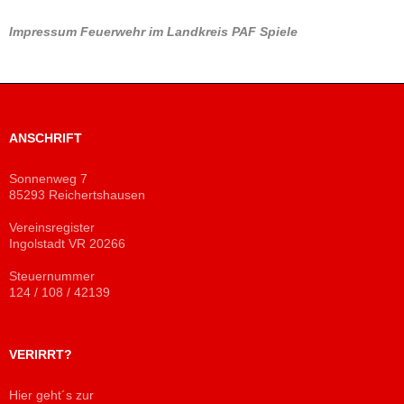
Impressum
Feuerwehr im Landkreis PAF
Spiele
ANSCHRIFT
Sonnenweg 7
85293 Reichertshausen
Vereinsregister
Ingolstadt VR 20266
Steuernummer
124 / 108 / 42139
VERIRRT?
Hier geht´s zur