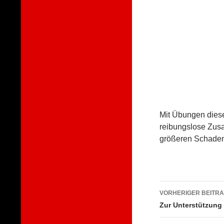
Mit Übungen dieser
reibungslose Zus
größeren Schaden
Beitragsna
VORHERIGER BEITR
Zur Unterstützung