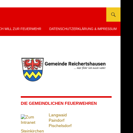
CH WILL ZUR FEUERWEHR
DATENSCHUTZERKLÄRUNG & IMPRESSUM
DIE GEMEINDLICHEN FEUERWEHREN
Langwaid
Paindorf
Pischelsdorf
Steinkirchen