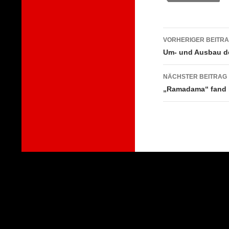
Beitragsna
VORHERIGER BEITR
Um- und Ausbau d
NÄCHSTER BEITRAG
„Ramadama“ fand h
Stolz präsentiert von WordPress