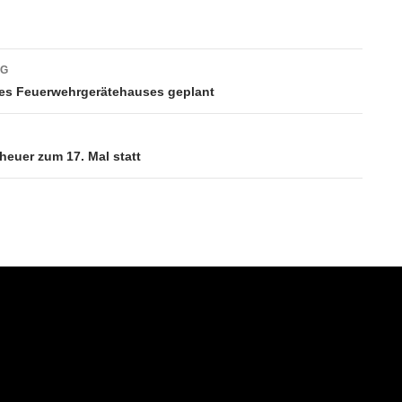
vigation
AG
es Feuerwehrgerätehauses geplant
euer zum 17. Mal statt