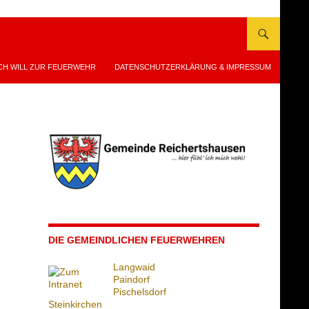
CH WILL ZUR FEUERWEHR
DATENSCHUTZERKLÄRUNG & IMPRESSUM
DIE GEMEINDLICHEN FEUERWEHREN
Langwaid
Paindorf
Pischelsdorf
Steinkirchen