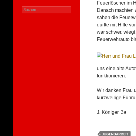
Feuerlöscher im Ha
Suchen
Danach machten w
nach:
sahen die Feuerwe
durfte mit Hilfe v
war schwer, wiegt
Feuerwehrauto bi
uns eine alte Aut
funktionieren.
Wir danken Frau un
kurzweilige Führu
J. Königer, 3a
JUGENDARBEIT