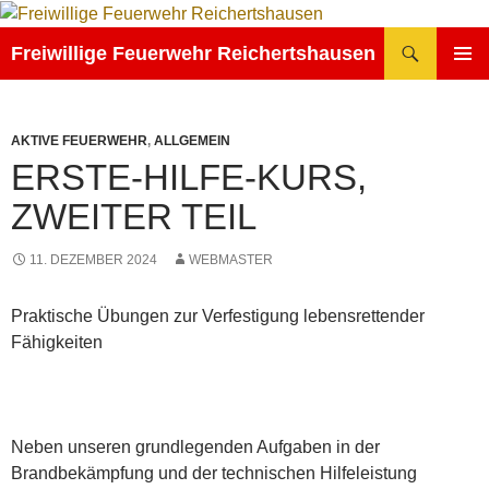
Zum
Inhalt
Suchen
Freiwillige Feuerwehr Reichertshausen
springen
PRIMÄR
MENÜ
AKTIVE FEUERWEHR
,
ALLGEMEIN
ERSTE-HILFE-KURS,
ZWEITER TEIL
11. DEZEMBER 2024
WEBMASTER
Praktische Übungen zur Verfestigung lebensrettender
Fähigkeiten
Neben unseren grundlegenden Aufgaben in der
Brandbekämpfung und der technischen Hilfeleistung