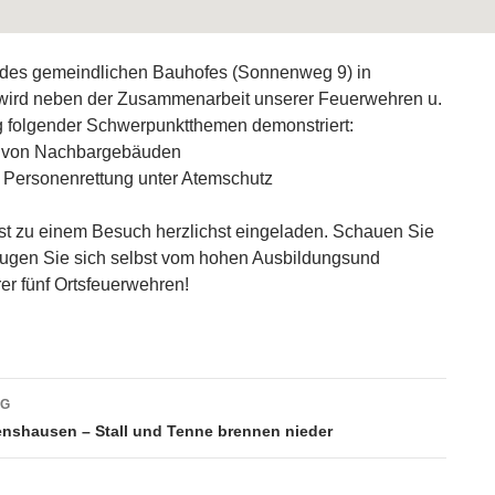
des gemeindlichen Bauhofes (Sonnenweg 9) in
wird neben der Zusammenarbeit unserer Feuerwehren u.
g folgender Schwerpunktthemen demonstriert:
g von Nachbargebäuden
d Personenrettung unter Atemschutz
st zu einem Besuch herzlichst eingeladen. Schauen Sie
eugen Sie sich selbst vom hohen Ausbildungsund
er fünf Ortsfeuerwehren!
vigation
AG
enshausen – Stall und Tenne brennen nieder