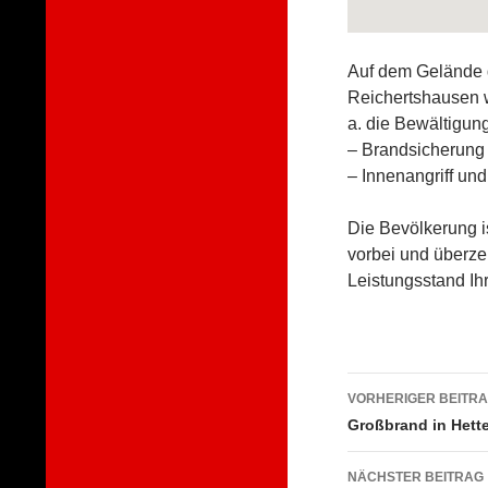
Auf dem Gelände 
Reichertshausen 
a. die Bewältigun
– Brandsicherun
– Innenangriff un
Die Bevölkerung i
vorbei und überz
Leistungsstand Ihr
Beitragsna
VORHERIGER BEITR
Großbrand in Hett
NÄCHSTER BEITRAG