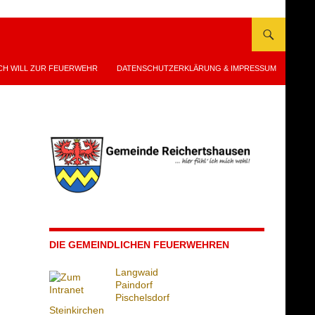
CH WILL ZUR FEUERWEHR
DATENSCHUTZERKLÄRUNG & IMPRESSUM
DIE GEMEINDLICHEN FEUERWEHREN
Langwaid
Paindorf
Pischelsdorf
Steinkirchen