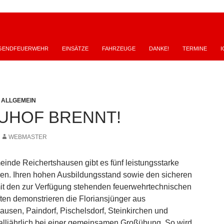
GENDFEUERWEHR
EINSÄTZE
FAHRZEUGE
DANKE!
TERMINE
I
,
ALLGEMEIN
UHOF BRENNT!
WEBMASTER
einde Reichertshausen gibt es fünf leistungsstarke
n. Ihren hohen Ausbildungsstand sowie den sicheren
t den zur Verfügung stehenden feuerwehrtechnischen
ten demonstrieren die Floriansjünger aus
ausen, Paindorf, Pischelsdorf, Steinkirchen und
lljährlich bei einer gemeinsamen Großübung. So wird