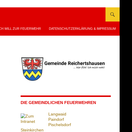
CH WILL ZUR FEUERWEHR
DATENSCHUTZERKLÄRUNG & IMPRESSUM
DIE GEMEINDLICHEN FEUERWEHREN
Langwaid
Paindorf
Pischelsdorf
Steinkirchen