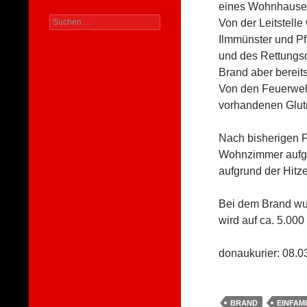
eines Wohnhauses 
Suchen
Von der Leitstell
nach:
Ilmmünster und Pf
und des Rettungs
Brand aber bereits
Von den Feuerweh
vorhandenen Glutn
Nach bisherigen F
Wohnzimmer aufge
aufgrund der Hitz
Bei dem Brand wu
wird auf ca. 5.000
donaukurier: 08.0
BRAND
EINFAM