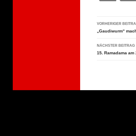
Beitragsna
VORHERIGER BEITR
„Gaudiwurm“ macht
NÄCHSTER BEITRAG
15. Ramadama am 
Stolz präsentiert von WordPress