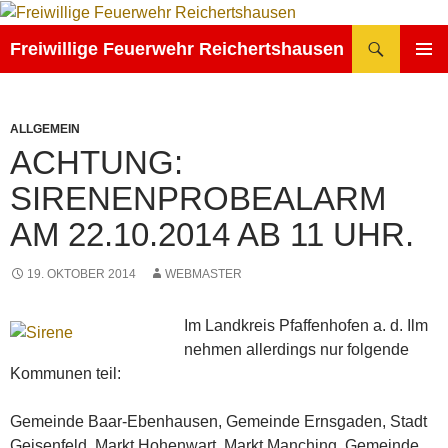
Zum
Inhalt
Suchen
Freiwillige Feuerwehr Reichertshausen
springen
PRIMÄR
MENÜ
ALLGEMEIN
ACHTUNG:
SIRENENPROBEALARM
AM 22.10.2014 AB 11 UHR.
19. OKTOBER 2014
WEBMASTER
Im Landkreis Pfaffenhofen a. d. Ilm
nehmen allerdings nur folgende
Kommunen teil:
Gemeinde Baar-Ebenhausen, Gemeinde Ernsgaden, Stadt
Geisenfeld, Markt Hohenwart, Markt Manching, Gemeinde