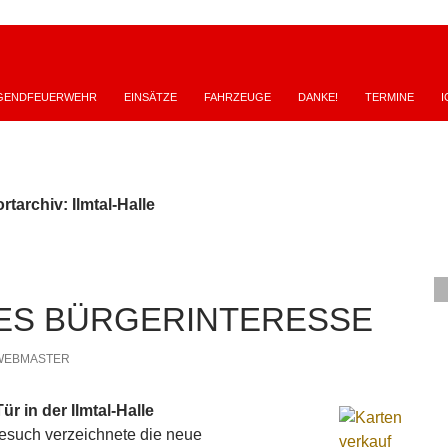
GENDFEUERWEHR
EINSÄTZE
FAHRZEUGE
DANKE!
TERMINE
I
tarchiv: Ilmtal-Halle
S BÜRGERINTERESSE
WEBMASTER
ür in der Ilmtal-Halle
esuch verzeichnete die neue