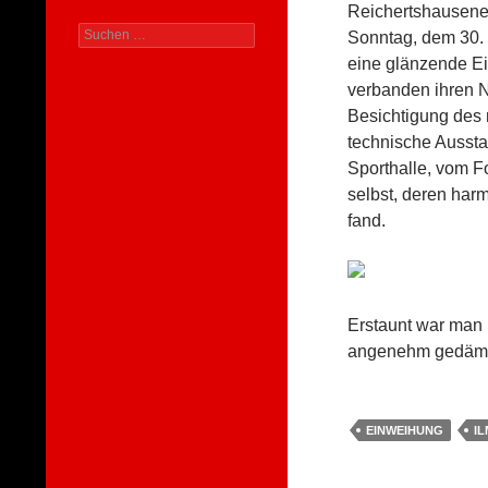
Reichertshausener
Suchen
Sonntag, dem 30. 
nach:
eine glänzende Ei
verbanden ihren N
Besichtigung des 
technische Aussta
Sporthalle, vom Fo
selbst, deren ha
fand.
Erstaunt war man ü
angenehm gedämp
EINWEIHUNG
I