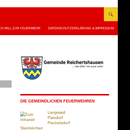
CH WILL ZUR FEUERWEHR
DATENSCHUTZERKLÄRUNG & IMPRESSUM
DIE GEMEINDLICHEN FEUERWEHREN
Langwaid
Paindorf
Pischelsdorf
Steinkirchen